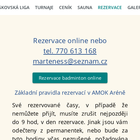
SKOVSKÁ LIGA
TURNAJE
CENÍK
SAUNA
REZERVACE
GALE
Rezervace online nebo
tel. 770 613 168
marteness@seznam.cz
Rezervace badminton online
Základní pravidla rezervací v AMOK Aréně
Své rezervované časy, v případě že
nemůžete přijít, musíte zrušit nejpozději
do 9 hod, v den rezervace. Jinak jsou vám
odečteny z permanentek, nebo bude za
tyto hodiny včas nezrušené, požadována